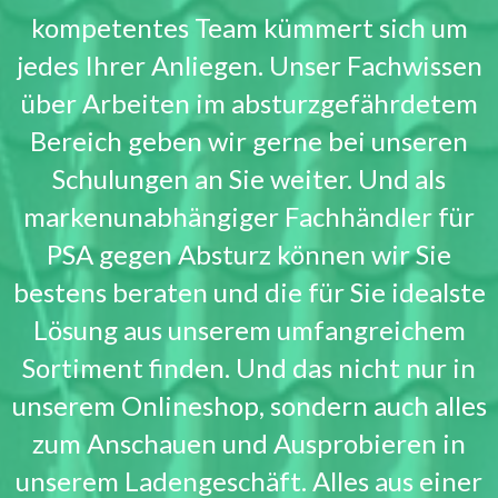
kompetentes Team kümmert sich um
jedes Ihrer Anliegen. Unser Fachwissen
über Arbeiten im absturzgefährdetem
Bereich geben wir gerne bei unseren
Schulungen an Sie weiter. Und als
markenunabhängiger Fachhändler für
PSA gegen Absturz können wir Sie
bestens beraten und die für Sie idealste
Lösung aus unserem umfangreichem
Sortiment finden. Und das nicht nur in
unserem Onlineshop, sondern auch alles
zum Anschauen und Ausprobieren in
unserem Ladengeschäft. Alles aus einer