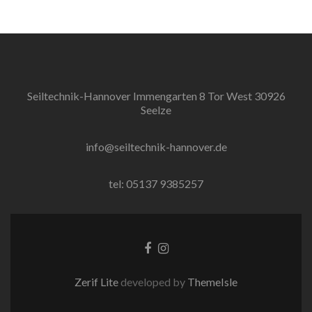
Seiltechnik-Hannover Immengarten 8 Tor West 30926
Seelze
info@seiltechnik-hannover.de
tel: 05137 9385257
Facebook-
Instagram
Link
Link
Zerif Lite
developed by
ThemeIsle